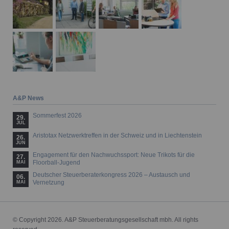
A&P News
Sommerfest 2026
29.
JUL
Aristotax Netzwerktreffen in der Schweiz und in Liechtenstein
26.
JUN
Engagement für den Nachwuchssport: Neue Trikots für die
27.
Floorball-Jugend
MAI
Deutscher Steuerberaterkongress 2026 – Austausch und
06.
Vernetzung
MAI
© Copyright 2026. A&P Steuerberatungsgesellschaft mbh. All rights