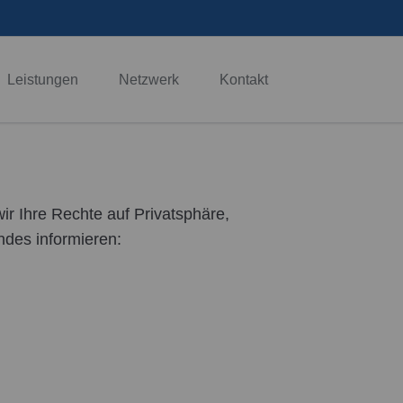
Navigation
überspringen
Leistungen
Netzwerk
Kontakt
Spezialgebiete
Betriebswirtschaftliche Beratung
Erbschaftssteuerrecht
r Ihre Rechte auf Privatsphäre,
Umwandlungssteuerrecht
ndes informieren:
Unternehmensnachfolge