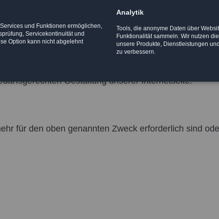
Analytik
e Services und Funktionen ermöglichen,
Tools, die anonyme Daten über Websi
n
tsprüfung, Servicekontinuität und
Funktionalität sammeln. Wir nutzen di
ese Option kann nicht abgelehnt
unsere Produkte, Dienstleistungen un
zu verbessern.
darfsgerechten Gestaltung unserer Internetseite.
mehr für den oben genannten Zweck erforderlich sind ode