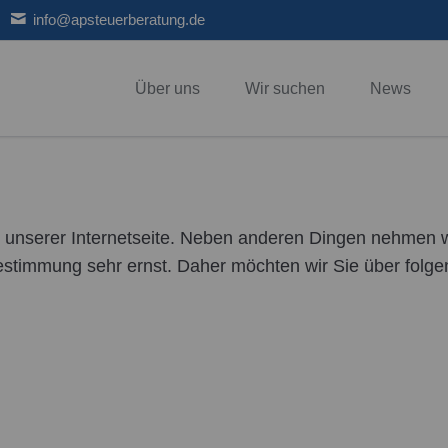
info@apsteuerberatung.de
Über uns
Wir suchen
News
ales bei A&P
Hauptleistungen
alisierung
Finanzbuchhaltung
Jahresabschluss
n unserer Internetseite. Neben anderen Dingen nehmen wi
Lohnbuchhaltung
estimmung sehr ernst. Daher möchten wir Sie über folge
Steuerberatung